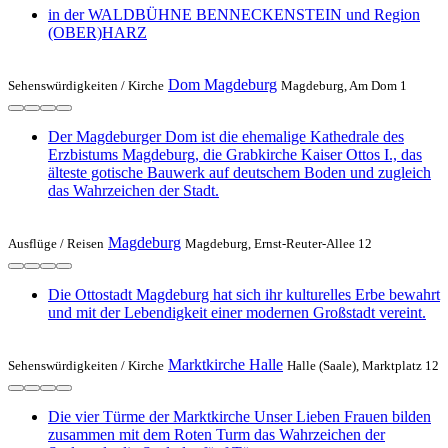
in der WALDBÜHNE BENNECKENSTEIN und Region
(OBER)HARZ
Dom Magdeburg
Sehenswürdigkeiten /
Kirche
Magdeburg, Am Dom 1
Der Magdeburger Dom ist die ehemalige Kathedrale des
Erzbistums Magdeburg, die Grabkirche Kaiser Ottos I., das
älteste gotische Bauwerk auf deutschem Boden und zugleich
das Wahrzeichen der Stadt.
Magdeburg
Ausflüge /
Reisen
Magdeburg, Ernst-Reuter-Allee 12
Die Ottostadt Magdeburg hat sich ihr kulturelles Erbe bewahrt
und mit der Lebendigkeit einer modernen Großstadt vereint.
Marktkirche Halle
Sehenswürdigkeiten /
Kirche
Halle (Saale), Marktplatz 12
Die vier Türme der Marktkirche Unser Lieben Frauen bilden
zusammen mit dem Roten Turm das Wahrzeichen der