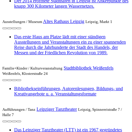
Der 2014 eröffnete Stadthafen in Leipzig ist Ankerpunkte des
knapp 300 Kilometer langen Wassernetzes.
Altes Rathaus Leipzig
Ausstellungen /
Museum
Leipzig, Markt 1
Das erste Haus am Platze lädt mit einer ständigen
Ausstellungen und Veranstaltungen ein zu einer spannenden
Reise durch die Jahrhunderte der Stadt des Handels, der
Messen und der Friedlichen Revolution von 1989.
Stadtbibliothek Weißenfels
Familie+Kinder /
Kulturveranstaltung
Weißenfels, Klosterstraße 24
Bibliothekseinführungen, Autorenlesungen, Bildungs- und
Kreativangebote u. a. Veranstaltungsformate
Leipziger Tanztheater
Aufführungen /
Tanz
Leipzig, Spinnereistraße 7 /
Halle 7
Das Leipziger Tanztheater (LTT) ist ein 1967 gegründetes