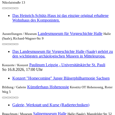
Nikolaistraße 13
Das Heinrich-Schütz-Haus ist das einzige original erhaltene
Wohnhaus des Komponisten.
Landesmuseum für Vorgeschichte Halle
Ausstellungen /
Museum
Halle
(Saale), Richard-Wagner-Str. 9
Das Landesmuseum für Vorgeschichte Halle (Saale) gehört zu
den wichtigsten archäologischen Museen in Mitteleuropa.
Paulinum Leipzig - Universitätskirche St. Pauli
Konzerte /
Konzert
So 16.8.2026, 17:00 Uhr
Konzert "Homecoming" Junge Bläserphilharmonie Sachsen
Künstlerhaus Hohenossig
Bildung /
Galerie
Krostitz OT Hohenossig, Roter
Weg 5
Galerie, Werkstatt und Kurse (Radiertechniken)
Salinemuseum Halle
Brauchtum /
Museum
Halle (Saale), Mansfelder Str. 52