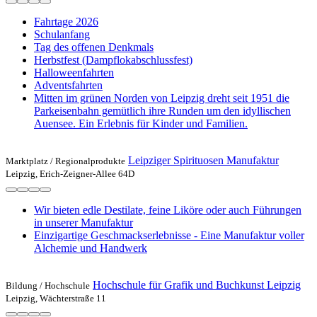
Fahrtage 2026
Schulanfang
Tag des offenen Denkmals
Herbstfest (Dampflokabschlussfest)
Halloweenfahrten
Adventsfahrten
Mitten im grünen Norden von Leipzig dreht seit 1951 die
Parkeisenbahn gemütlich ihre Runden um den idyllischen
Auensee. Ein Erlebnis für Kinder und Familien.
Leipziger Spirituosen Manufaktur
Marktplatz /
Regionalprodukte
Leipzig, Erich-Zeigner-Allee 64D
Wir bieten edle Destilate, feine Liköre oder auch Führungen
in unserer Manufaktur
Einzigartige Geschmackserlebnisse - Eine Manufaktur voller
Alchemie und Handwerk
Hochschule für Grafik und Buchkunst Leipzig
Bildung /
Hochschule
Leipzig, Wächterstraße 11