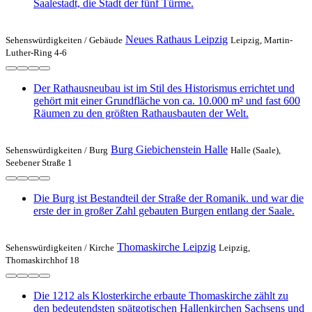
Saalestadt, die Stadt der fünf Türme.
Neues Rathaus Leipzig
Sehenswürdigkeiten /
Gebäude
Leipzig, Martin-
Luther-Ring 4-6
Der Rathausneubau ist im Stil des Historismus errichtet und
gehört mit einer Grundfläche von ca. 10.000 m² und fast 600
Räumen zu den größten Rathausbauten der Welt.
Burg Giebichenstein Halle
Sehenswürdigkeiten /
Burg
Halle (Saale),
Seebener Straße 1
Die Burg ist Bestandteil der Straße der Romanik. und war die
erste der in großer Zahl gebauten Burgen entlang der Saale.
Thomaskirche Leipzig
Sehenswürdigkeiten /
Kirche
Leipzig,
Thomaskirchhof 18
Die 1212 als Klosterkirche erbaute Thomaskirche zählt zu
den bedeutendsten spätgotischen Hallenkirchen Sachsens und