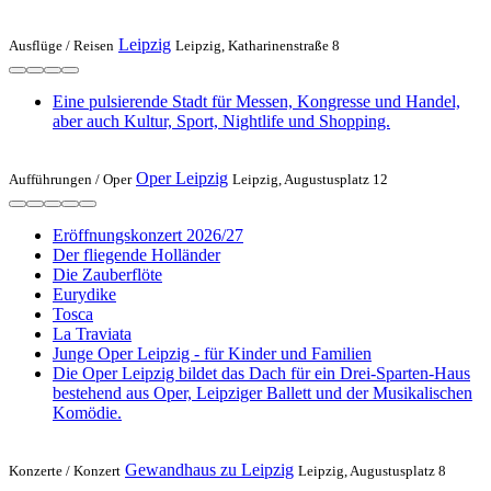
Leipzig
Ausflüge /
Reisen
Leipzig, Katharinenstraße 8
Eine pulsierende Stadt für Messen, Kongresse und Handel,
aber auch Kultur, Sport, Nightlife und Shopping.
Oper Leipzig
Aufführungen /
Oper
Leipzig, Augustusplatz 12
Eröffnungskonzert 2026/27
Der fliegende Holländer
Die Zauberflöte
Eurydike
Tosca
La Traviata
Junge Oper Leipzig - für Kinder und Familien
Die Oper Leipzig bildet das Dach für ein Drei-Sparten-Haus
bestehend aus Oper, Leipziger Ballett und der Musikalischen
Komödie.
Gewandhaus zu Leipzig
Konzerte /
Konzert
Leipzig, Augustusplatz 8