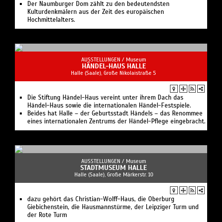
Der Naumburger Dom zählt zu den bedeutendsten
Kulturdenkmälern aus der Zeit des europäischen
Hochmittelalters.
AUSSTELLUNGEN /
Museum
HÄNDEL-HAUS HALLE
Halle (Saale), Große Nikolaistraße 5
Die Stiftung Händel-Haus vereint unter ihrem Dach das
Händel-Haus sowie die internationalen Händel-Festspiele.
Beides hat Halle – der Geburtsstadt Händels – das Renommee
eines internationalen Zentrums der Händel-Pflege eingebracht.
AUSSTELLUNGEN /
Museum
STADTMUSEUM HALLE
Halle (Saale), Große Märkerstr. 10
dazu gehört das Christian-Wolff-Haus, die Oberburg
Giebichenstein, die Hausmannstürme, der Leipziger Turm und
der Rote Turm