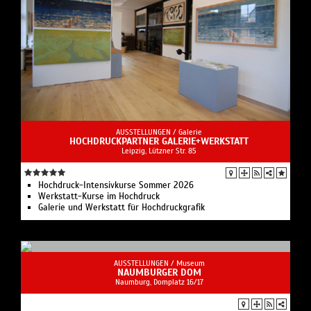
AUSSTELLUNGEN /
Galerie
HOCHDRUCKPARTNER GALERIE+WERKSTATT
Leipzig, Lützner Str. 85
Hochdruck-Intensivkurse Sommer 2026
Werkstatt-Kurse im Hochdruck
Galerie und Werkstatt für Hochdruckgrafik
AUSSTELLUNGEN /
Museum
NAUMBURGER DOM
Naumburg, Domplatz 16/17