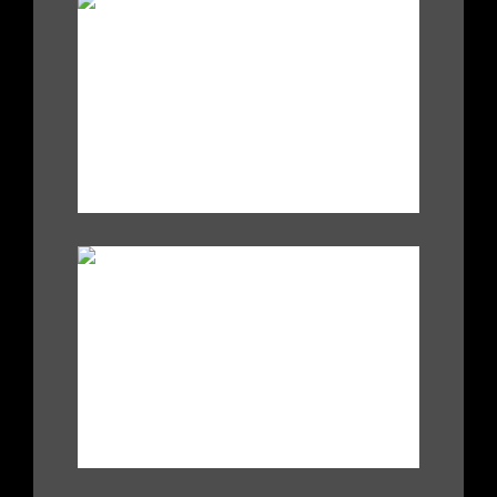
.
|
|
.
|
|