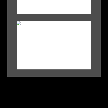
.
|
|