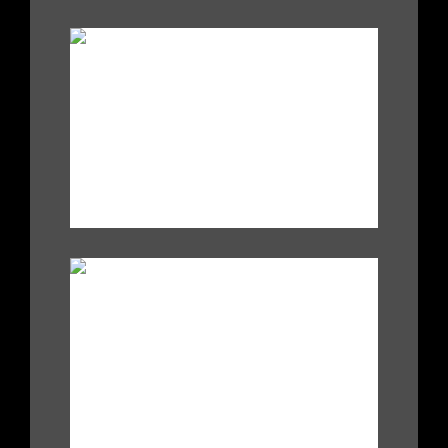
.
|
|
:
.
|
|