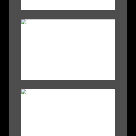
.
|
|
.
.
.
.
|
|
.
.
.