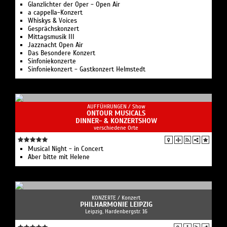
Glanzlichter der Oper - Open Air
a cappella-Konzert
Whiskys & Voices
Gesprächskonzert
Mittagsmusik III
Jazznacht Open Air
Das Besondere Konzert
Sinfoniekonzerte
Sinfoniekonzert - Gastkonzert Helmstedt
AUFFÜHRUNGEN /
Show
ONTOUR MUSICALS
DINNER- & KONZERTSHOW
verschiedene Orte
Musical Night - in Concert
Aber bitte mit Helene
KONZERTE /
Konzert
PHILHARMONIE LEIPZIG
Leipzig, Hardenbergstr. 16