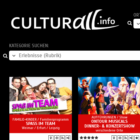
OR
KATEGORIE SUCHEN:
AUFFÜHRUNGEN /
Show
FAMILIE+KINDER /
Familienprogramm
ONTOUR MUSICALS
SPASS IM TEAM
DINNER- & KONZERTSHOW
Weimar / Erfurt / Leipzig
verschiedene Orte