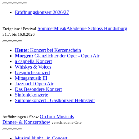
Eröffnungskonzert 2026/27
SommerMusikAkademie Schloss Hundisburg
Ereignisse /
Festival
31.7. bis 16.8.2026
Heute:
Konzert bei Kerzenschein
Morgen:
Glanzlichter der Oper - Open Air
a cappella-Konzert
Whiskys & Voices
Gesprächskonzert
Mittagsmusik III
Jazznacht Open Air
Das Besondere Konzert
Sinfoniekonzerte
Sinfoniekonzert - Gastkonzert Helmstedt
OnTour Musicals
Aufführungen /
Show
Dinner- & Konzertshow
verschiedene Orte
Musical Night - in Concert