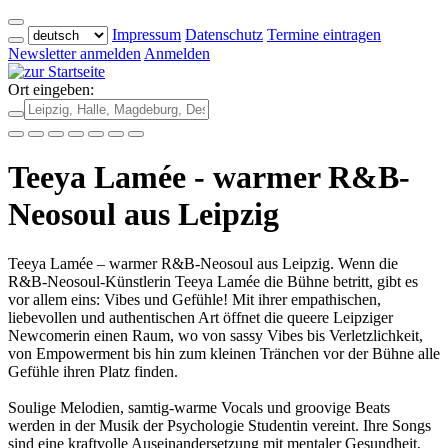
Impressum
Datenschutz
Termine eintragen
Newsletter anmelden
Anmelden
Ort eingeben:
Teeya Lamée - warmer R&B-
Neosoul aus Leipzig
Teeya Lamée – warmer R&B-Neosoul aus Leipzig. Wenn die
R&B-Neosoul-Künstlerin Teeya Lamée die Bühne betritt, gibt es
vor allem eins: Vibes und Gefühle! Mit ihrer empathischen,
liebevollen und authentischen Art öffnet die queere Leipziger
Newcomerin einen Raum, wo von sassy Vibes bis Verletzlichkeit,
von Empowerment bis hin zum kleinen Tränchen vor der Bühne alle
Gefühle ihren Platz finden.
Soulige Melodien, samtig-warme Vocals und groovige Beats
werden in der Musik der Psychologie Studentin vereint. Ihre Songs
sind eine kraftvolle Auseinandersetzung mit mentaler Gesundheit,