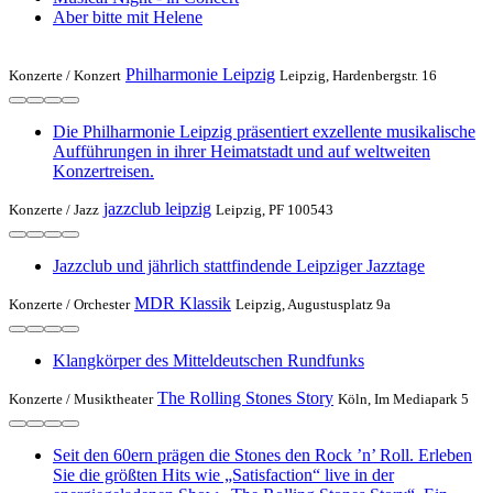
Aber bitte mit Helene
Philharmonie Leipzig
Konzerte /
Konzert
Leipzig, Hardenbergstr. 16
Die Philharmonie Leipzig präsentiert exzellente musikalische
Aufführungen in ihrer Heimatstadt und auf weltweiten
Konzertreisen.
jazzclub leipzig
Konzerte /
Jazz
Leipzig, PF 100543
Jazzclub und jährlich stattfindende Leipziger Jazztage
MDR Klassik
Konzerte /
Orchester
Leipzig, Augustusplatz 9a
Klangkörper des Mitteldeutschen Rundfunks
The Rolling Stones Story
Konzerte /
Musiktheater
Köln, Im Mediapark 5
Seit den 60ern prägen die Stones den Rock ’n’ Roll. Erleben
Sie die größten Hits wie „Satisfaction“ live in der