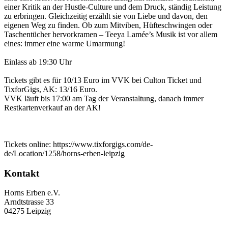
einer Kritik an der Hustle-Culture und dem Druck, ständig Leistung
zu erbringen. Gleichzeitig erzählt sie von Liebe und davon, den
eigenen Weg zu finden. Ob zum Mitviben, Hüfteschwingen oder
Taschentücher hervorkramen – Teeya Lamée’s Musik ist vor allem
eines: immer eine warme Umarmung!
Einlass ab 19:30 Uhr
Tickets gibt es für 10/13 Euro im VVK bei Culton Ticket und
TixforGigs, AK: 13/16 Euro.
VVK läuft bis 17:00 am Tag der Veranstaltung, danach immer
Restkartenverkauf an der AK!
Tickets online: https://www.tixforgigs.com/de-
de/Location/1258/horns-erben-leipzig
Kontakt
Horns Erben e.V.
Arndtstrasse 33
04275 Leipzig