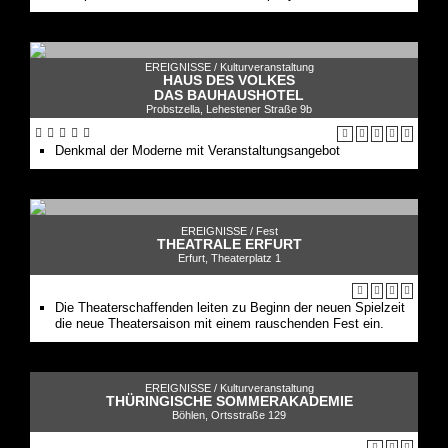
EREIGNISSE /
Kulturveranstaltung
HAUS DES VOLKES
DAS BAUHAUSHOTEL
Probstzella, Lehestener Straße 9b
Denkmal der Moderne mit Veranstaltungsangebot
EREIGNISSE /
Fest
THEATRALE ERFURT
Erfurt, Theaterplatz 1
Die Theaterschaffenden leiten zu Beginn der neuen Spielzeit
die neue Theatersaison mit einem rauschenden Fest ein.
EREIGNISSE /
Kulturveranstaltung
THÜRINGISCHE SOMMERAKADEMIE
Böhlen, Ortsstraße 129