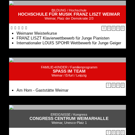
BILDUNG /
Hochschule
HOCHSCHULE FÜR MUSIK FRANZ LISZT WEIMAR
Weimar, Platz der Demokratie 2/3
Weimarer Meisterkurse
FRANZ LISZT Klavierwettbewerb für Junge Pianisten
Internationaler LOUIS SPOHR Wettbewerb für Junge Geiger
FAMILIE+KINDER /
Familienprogramm
SPASS IM TEAM
Weimar / Erfurt / Leipzig
Am Horn - Gaststätte Weimar
EREIGNISSE /
Kongress
CONGRESS CENTRUM WEIMARHALLE
Weimar, Unesco-Platz 1