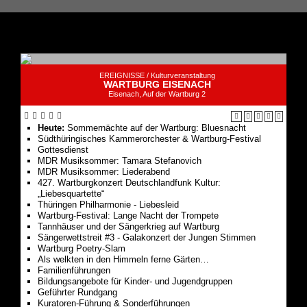
EREIGNISSE /
Kulturveranstaltung
WARTBURG EISENACH
Eisenach, Auf der Wartburg 2
Heute:
Sommernächte auf der Wartburg: Bluesnacht
Südthüringisches Kammerorchester & Wartburg-Festival
Gottesdienst
MDR Musiksommer: Tamara Stefanovich
MDR Musiksommer: Liederabend
427. Wartburgkonzert Deutschlandfunk Kultur:
„Liebesquartette“
Thüringen Philharmonie - Liebesleid
Wartburg-Festival: Lange Nacht der Trompete
Tannhäuser und der Sängerkrieg auf Wartburg
Sängerwettstreit #3 - Galakonzert der Jungen Stimmen
Wartburg Poetry-Slam
Als welkten in den Himmeln ferne Gärten…
Familienführungen
Bildungsangebote für Kinder- und Jugendgruppen
Geführter Rundgang
Kuratoren-Führung & Sonderführungen