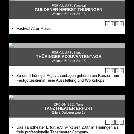
EREIGNISSE /
Festival
GÜLDENER HERBST THÜRINGEN
Weimar, Erfurter Str. 13
Festival Alter Musik
EREIGNISSE /
Konzert
THÜRINGER ADJUVANTENTAGE
Weimar, Erfurter Str. 13
Zu den Thüringer Adjuvantentagen gehören ein Konzert, ein
Festgottesdienst, eine Ausstellung und Workshops.
EREIGNISSE /
Tanz
TANZTHEATER ERFURT
Erfurt, Dalbergsweg 2a
Das Tanztheater Erfurt e.V. wirkt seit 2007 in Thüringen als
freie professionelle Tanztheater Company.