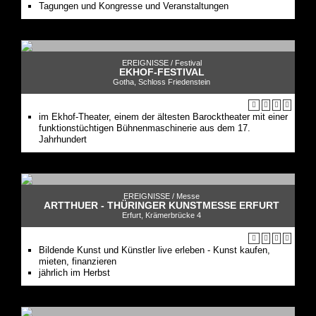
Tagungen und Kongresse und Veranstaltungen
EREIGNISSE /
Festival
EKHOF-FESTIVAL
Gotha, Schloss Friedenstein
im Ekhof-Theater, einem der ältesten Barocktheater mit einer
funktionstüchtigen Bühnenmaschinerie aus dem 17.
Jahrhundert
EREIGNISSE /
Messe
ARTTHUER - THÜRINGER KUNSTMESSE ERFURT
Erfurt, Krämerbrücke 4
Bildende Kunst und Künstler live erleben - Kunst kaufen,
mieten, finanzieren
jährlich im Herbst