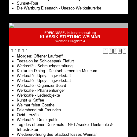
Sunset-Tour
Die Wartburg Eisenach - Unesco Weltkulturerbe
EREIGNISSE /
Kulturveranstaltung
KLASSIK STIFTUNG WEIMAR
Weimar, Burgplatz 4
Morgen:
Offener Lauftreff
Teesalon im Schlosspark Tiefurt
Werkcafé - Schmuckgestaltung
Kultur im Dialog - Deutsch lernen im Museum
Werkcafé - Upcyclingwerkstatt
Werkcafé - Upcyclingwerkstatt
Werkcafé - Organizer Board
Werkcafé - Pflanzenhänger
Werkcafé - Lederobjekte
Kunst & Kaffee
Weimar feiert Goethe
Feierabend mit Freunden
Ovid - erzählt
Werkcafé - Druckgrafik
Tag des offenen Denkmals - NETZwerke: Denkmale &
Infrastruktur
Wiedereröffnung des Stadtschlosses Weimar