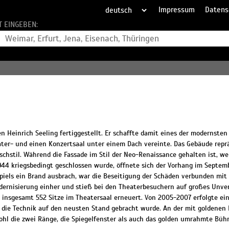
Impressum
Datens
T EINGEBEN:
 Heinrich Seeling fertiggestellt. Er schaffte damit eines der modernsten
ter- und einen Konzertsaal unter einem Dach vereinte. Das Gebäude repr
schstil. Während die Fassade im Stil der Neo-Renaissance gehalten ist, w
44 kriegsbedingt geschlossen wurde, öffnete sich der Vorhang im Septem
piels ein Brand ausbrach, war die Beseitigung der Schäden verbunden mi
ernisierung einher und stieß bei den Theaterbesuchern auf großes Unver
 insgesamt 552 Sitze im Theatersaal erneuert. Von 2005-2007 erfolgte ei
d die Technik auf den neusten Stand gebracht wurde. An der mit goldenen
owohl die zwei Ränge, die Spiegelfenster als auch das golden umrahmte Bü