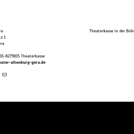
ra
Theaterkasse in der Bü
z 1
era
65-8279105 Theaterkasse
eater-altenburg-gera.de