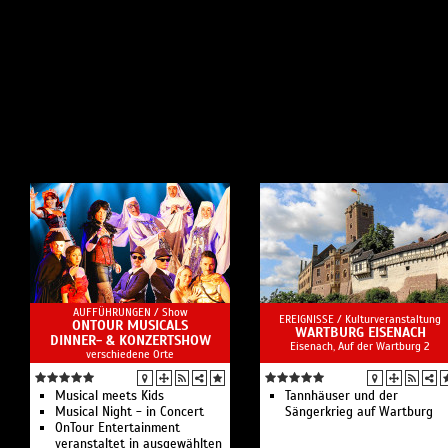
AUFFÜHRUNGEN /
Show
EREIGNISSE /
Kulturveranstaltung
ONTOUR MUSICALS
WARTBURG EISENACH
DINNER- & KONZERTSHOW
Eisenach, Auf der Wartburg 2
verschiedene Orte
Musical meets Kids
Tannhäuser und der
Musical Night - in Concert
Sängerkrieg auf Wartburg
OnTour Entertainment
veranstaltet in ausgewählten