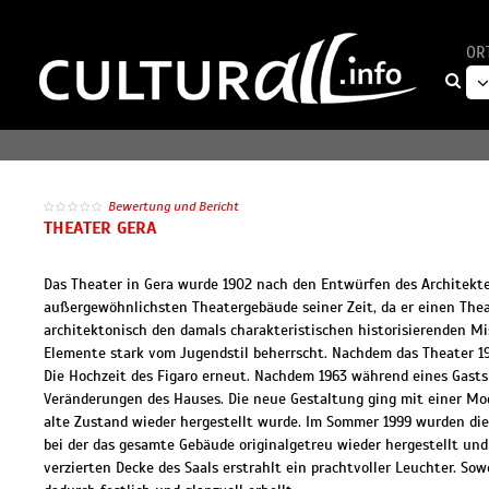
OR
Bewertung und Bericht
THEATER GERA
Das Theater in Gera wurde 1902 nach den Entwürfen des Architekten
außergewöhnlichsten Theatergebäude seiner Zeit, da er einen Thea
architektonisch den damals charakteristischen historisierenden Mi
Elemente stark vom Jugendstil beherrscht. Nachdem das Theater 19
Die Hochzeit des Figaro erneut. Nachdem 1963 während eines Gasts
Veränderungen des Hauses. Die neue Gestaltung ging mit einer Mod
alte Zustand wieder hergestellt wurde. Im Sommer 1999 wurden die
bei der das gesamte Gebäude originalgetreu wieder hergestellt un
verzierten Decke des Saals erstrahlt ein prachtvoller Leuchter. S