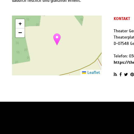
dadurch festlich und glanzvoll erhellt.
KONTAKT
+
Theater Ge
−
Theaterplat
D
-
07548
G
Telefon:
03
https://th
Leaflet