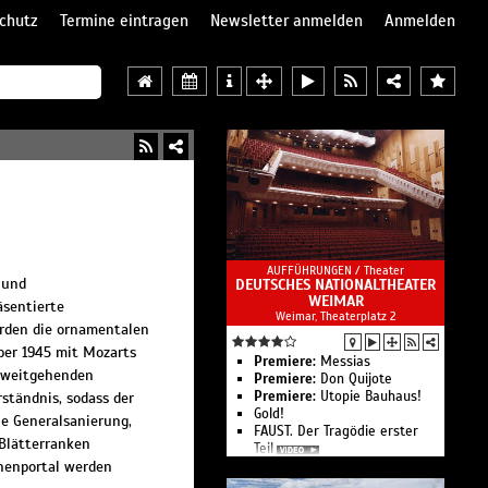
chutz
Termine eintragen
Newsletter anmelden
Anmelden
AUFFÜHRUNGEN /
Theater
 und
DEUTSCHES NATIONALTHEATER
WEIMAR
äsentierte
Weimar, Theaterplatz 2
erden die ornamentalen
ber 1945 mit Mozarts
Premiere:
Messias
t weitgehenden
Premiere:
Don Quijote
Premiere:
Utopie Bauhaus!
ständnis, sodass der
Gold!
ne Generalsanierung,
FAUST. Der Tragödie erster
 Blätterranken
Teil
hnenportal werden
Der Geisterseher
Ein Gedicht für die Stadt