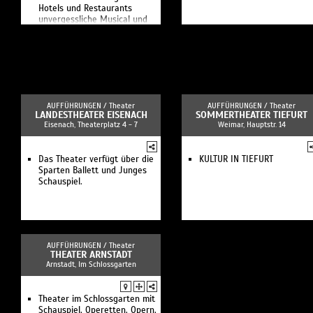
Hotels und Restaurants
unvergessliche Musical und
Schlager Dinner Shows in der
Region Leipzig.
AUFFÜHRUNGEN /
Theater
AUFFÜHRUNGEN /
Theater
LANDESTHEATER EISENACH
SOMMERTHEATER TIEFURT
Eisenach, Theaterplatz 4 - 7
Weimar, Hauptstr. 14
Das Theater verfügt über die
KULTUR IN TIEFURT
Sparten Ballett und Junges
Schauspiel.
AUFFÜHRUNGEN /
Theater
THEATER ARNSTADT
Arnstadt, Im Schlossgarten
Theater im Schlossgarten mit
Schauspiel, Operetten, Opern,