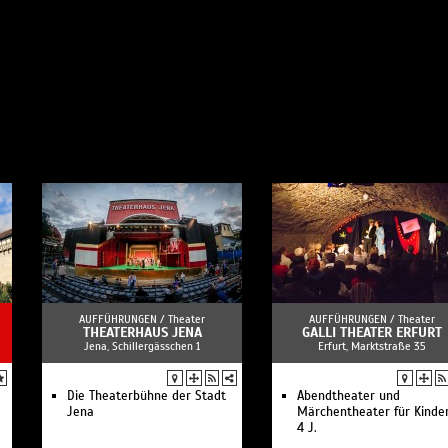
AUFFÜHRUNGEN /
Theater
AUFFÜHRUNGEN /
Theater
THEATERHAUS JENA
GALLI THEATER ERFURT
Jena, Schillergässchen 1
Erfurt, Marktstraße 35
Die Theaterbühne der Stadt
Abendtheater und
Jena
Märchentheater für Kinde
4 J.