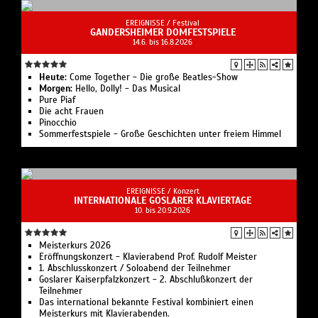
EREIGNISSE /
Festival
GANDERSHEIMER DOMFESTSPIELE
14.6. bis 16.8.2026
Heute:
Come Together - Die große Beatles-Show
Morgen:
Hello, Dolly! - Das Musical
Pure Piaf
Die acht Frauen
Pinocchio
Sommerfestspiele - Große Geschichten unter freiem Himmel
EREIGNISSE /
Konzert
INTERNATIONALE GOSLARER KLAVIERTAGE
10. bis 20.9.2026
Meisterkurs 2026
Eröffnungskonzert - Klavierabend Prof. Rudolf Meister
1. Abschlusskonzert / Soloabend der Teilnehmer
Goslarer Kaiserpfalzkonzert - 2. Abschlußkonzert der
Teilnehmer
Das international bekannte Festival kombiniert einen
Meisterkurs mit Klavierabenden.